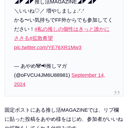
◢◤◢◤推し活MAGAZINE◢◤◢◤
＼いいね♡／ 増やしましょ.ᐟ.ᐟ
かる〜い気持ちでFF外からでも参加してく
ださい！
#私の推しの個性はきっと誰かに
ささる
#拡散希望
pic.twitter.com/YE76XR1Mw3
— あやめ🐼📢推しマガ
(@oFVCU4JM6U88981)
September 14,
2024
固定ポストにある推し活MAGAZINEでは、リプ欄
に貼った投稿をあやめ様をはじめ、参加者がいいね