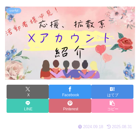
useful
X
Facebook
はてブ
LINE
Pinterest
コピー
2024.09.18
2025.08.31