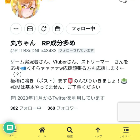
丸ちゃん様は活動者のRPを中心に活動されている
メニュー
ホーム
検索
トップ
サイドバー
リスナーです。