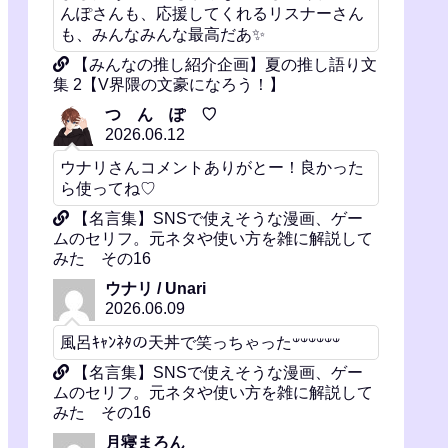
んぽさんも、応援してくれるリスナーさん
も、みんなみんな最高だあ✨️
【みんなの推し紹介企画】夏の推し語り文
集 2【V界隈の文豪になろう！】
つ ん ぽ ♡
2026.06.12
ウナリさんコメントありがとー！良かった
ら使ってね♡
【名言集】SNSで使えそうな漫画、ゲー
ムのセリフ。元ネタや使い方を雑に解説して
みた その16
ウナリ / Unari
2026.06.09
風呂ｷｬﾝﾈﾀの天丼で笑っちゃった𐤔𐤔𐤔𐤔𐤔𐤔
【名言集】SNSで使えそうな漫画、ゲー
ムのセリフ。元ネタや使い方を雑に解説して
みた その16
月寝まろん