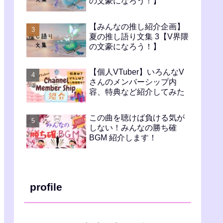
の文豪になろう！】
【みんなの推し紹介企画】
夏の推し語り文集 3【V界隈
の文豪になろう！】
【個人VTuber】いろんなV
さんのメンバーシップ内
容、特典など紹介してみた
この曲を聴けば負ける気が
しない！みんなの勝ち確
BGM 紹介します！
profile