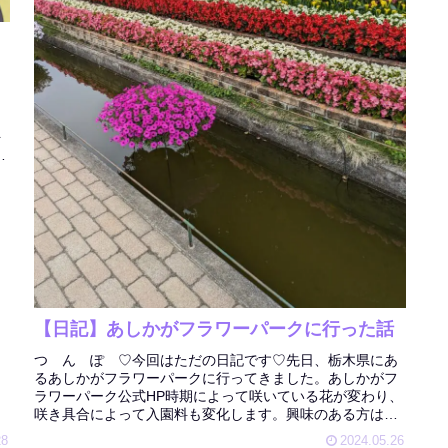
て
ら
を
念
【日記】あしかがフラワーパークに行った話
つ ん ぽ ♡今回はただの日記です♡先日、栃木県にあ
るあしかがフラワーパークに行ってきました。あしかがフ
ラワーパーク公式HP時期によって咲いている花が変わり、
咲き具合によって入園料も変化します。興味のある方は公
式HPをご確認ください。私が行...
28
2024.05.26