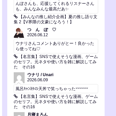
んぽさんも、応援してくれるリスナーさん
も、みんなみんな最高だあ✨️
【みんなの推し紹介企画】夏の推し語り文
集 2【V界隈の文豪になろう！】
つ ん ぽ ♡
2026.06.12
ウナリさんコメントありがとー！良かった
ら使ってね♡
【名言集】SNSで使えそうな漫画、ゲーム
のセリフ。元ネタや使い方を雑に解説してみ
た その16
ウナリ / Unari
2026.06.09
風呂ｷｬﾝﾈﾀの天丼で笑っちゃった𐤔𐤔𐤔𐤔𐤔𐤔
【名言集】SNSで使えそうな漫画、ゲーム
のセリフ。元ネタや使い方を雑に解説してみ
た その16
月寝まろん