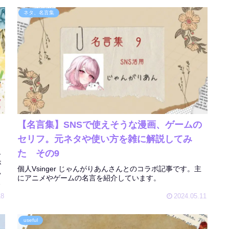
ネタ、名言集
【名言集】SNSで使えそうな漫画、ゲームの
セリフ。元ネタや使い方を雑に解説してみ
た その9
ー
が
個人Vsinger じゃんがりあんさんとのコラボ記事です。主
い
にアニメやゲームの名言を紹介しています。
し
18
2024.05.11
useful