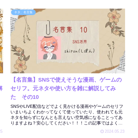
ネタ、名言集
【名言集】SNSで使えそうな漫画、ゲームの
解
セリフ。元ネタや使い方を雑に解説してみ
た その10
SNSやLIVE配信などでよく見かける漫画やゲームのセリフ
いまいちよくわかってなくて使っていたり、使われても元
ネタを知らずになんとも言えない空気感になることってあ
りますよね？安心してください！！！この記事ではよく見
かけるセリフや、汎用性の高...
25
2024.05.23