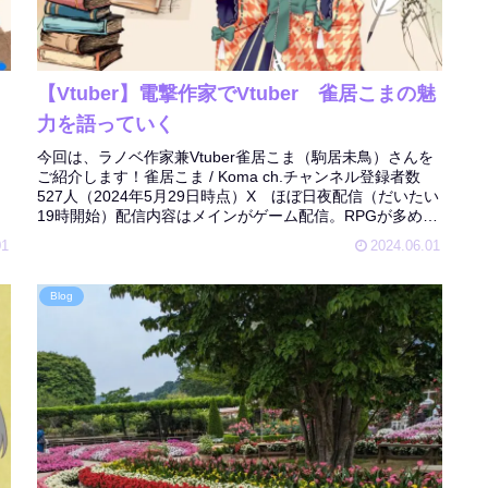
【Vtuber】電撃作家でVtuber 雀居こまの魅
力を語っていく
今回は、ラノベ作家兼Vtuber雀居こま（駒居未鳥）さんを
ご紹介します！雀居こま / Koma ch.チャンネル登録者数
527人（2024年5月29日時点）X ほぼ日夜配信（だいたい
19時開始）配信内容はメインがゲーム配信。RPGが多め
で...
01
2024.06.01
Blog