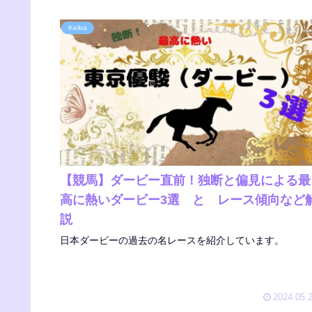
Keiba
【競馬】ダービー直前！独断と偏見による最
高に熱いダービー3選 と レース傾向など
説
日本ダービーの過去の名レースを紹介しています。
2024.05.