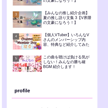
の文豪になろう！】
【みんなの推し紹介企画】
夏の推し語り文集 3【V界隈
の文豪になろう！】
【個人VTuber】いろんなV
さんのメンバーシップ内
容、特典など紹介してみた
この曲を聴けば負ける気が
しない！みんなの勝ち確
BGM 紹介します！
profile