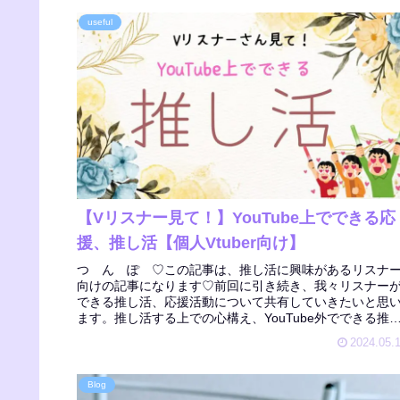
useful
【Vリスナー見て！】YouTube上でできる応
援、推し活【個人Vtuber向け】
つ ん ぽ ♡この記事は、推し活に興味があるリスナ
向けの記事になります♡前回に引き続き、我々リスナー
できる推し活、応援活動について共有していきたいと思
ます。推し活する上での心構え、YouTube外でできる推
活については前回の記事をご...
2024.05.
Blog