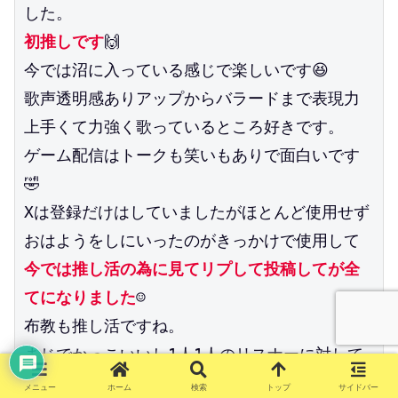
した。
初推しです
🙌
今では沼に入っている感じで楽しいです😆
歌声透明感ありアップからバラードまで表現力
上手くて力強く歌っているところ好きです。
ゲーム配信はトークも笑いもありで面白いです
🤣
Xは登録だけはしていましたがほとんど使用せず
おはようをしにいったのがきっかけで使用して
今では推し活の為に見てリプして投稿してが全
てになりました
☺️
布教も推し活ですね。
まじでかっこいいし1人1人のリスナーに対して
優しいし話し方は可愛い時もあるけど最高の推
メニュー
ホーム
検索
トップ
サイドバー