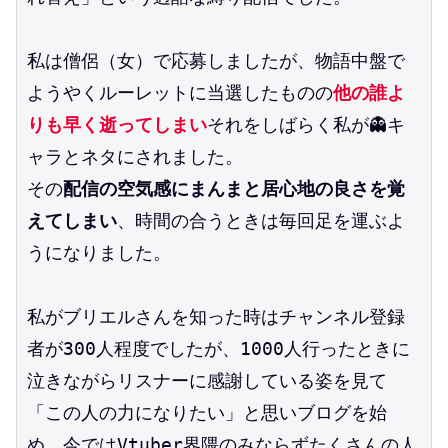
私は僧侶（女）で応募しましたが、物語中盤で
ようやくルーレットに当選したものの
他の誰よ
りも早く逝ってしまい
それをしばらく私が👻キ
ャラとネタにされました。
その
配信の空気感にまんまと居心地の良さを覚
えてしまい
、時間の合うときは毎回足を運ぶよ
うになりました。
私がブリエルさんを知った時はチャンネル登録
者が300人程度でしたが、1000人行ったときに
泣きながらリスナーに感謝している姿を見て
「この人の力になりたい」と思いブログを始
め、今ではVtuber界隈のみならずたくさんの人