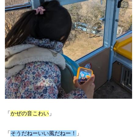
「
かぜの音こわい
」
「
そうだねーいい風だねー！
」